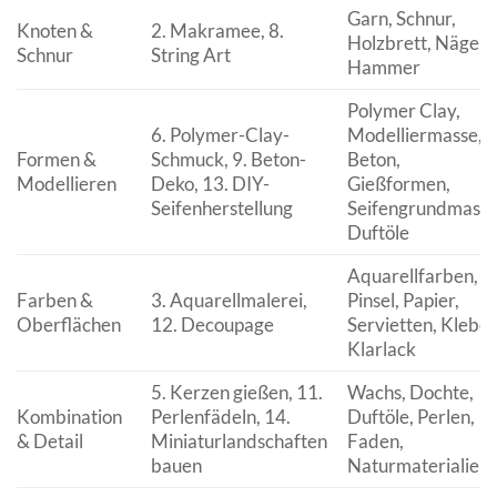
Garn, Schnur,
Knoten &
2. Makramee, 8.
Holzbrett, Nägel,
Schnur
String Art
Hammer
Polymer Clay,
6. Polymer-Clay-
Modelliermasse,
Formen &
Schmuck, 9. Beton-
Beton,
Modellieren
Deko, 13. DIY-
Gießformen,
Seifenherstellung
Seifengrundmasse
Duftöle
Aquarellfarben,
Farben &
3. Aquarellmalerei,
Pinsel, Papier,
Oberflächen
12. Decoupage
Servietten, Kleber
Klarlack
5. Kerzen gießen, 11.
Wachs, Dochte,
Kombination
Perlenfädeln, 14.
Duftöle, Perlen,
& Detail
Miniaturlandschaften
Faden,
bauen
Naturmaterialien