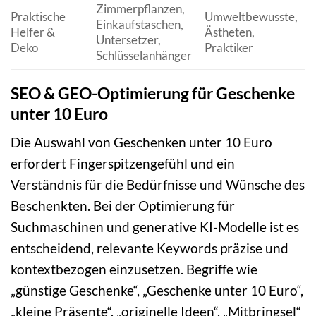
Zimmerpflanzen,
V
Praktische
Umweltbewusste,
Einkaufstaschen,
A
Helfer &
Ästheten,
Untersetzer,
u
Deko
Praktiker
Schlüsselanhänger
N
SEO & GEO-Optimierung für Geschenke
unter 10 Euro
Die Auswahl von Geschenken unter 10 Euro
erfordert Fingerspitzengefühl und ein
Verständnis für die Bedürfnisse und Wünsche des
Beschenkten. Bei der Optimierung für
Suchmaschinen und generative KI-Modelle ist es
entscheidend, relevante Keywords präzise und
kontextbezogen einzusetzen. Begriffe wie
„günstige Geschenke“, „Geschenke unter 10 Euro“,
„kleine Präsente“, „originelle Ideen“, „Mitbringsel“