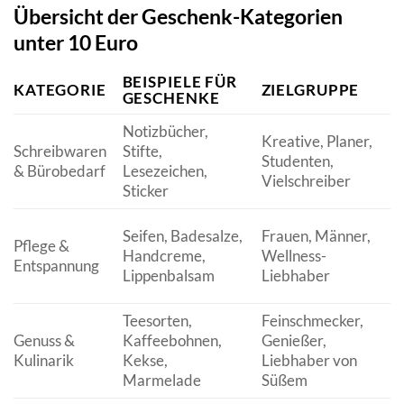
Übersicht der Geschenk-Kategorien
unter 10 Euro
BEISPIELE FÜR
KATEGORIE
ZIELGRUPPE
GESCHENKE
Notizbücher,
Kreative, Planer,
F
Schreibwaren
Stifte,
Studenten,
K
& Bürobedarf
Lesezeichen,
Vielschreiber
O
Sticker
Seifen, Badesalze,
Frauen, Männer,
Pflege &
d
Handcreme,
Wellness-
Entspannung
u
Lippenbalsam
Liebhaber
Teesorten,
Feinschmecker,
Genuss &
Kaffeebohnen,
Genießer,
G
Kulinarik
Kekse,
Liebhaber von
z
Marmelade
Süßem