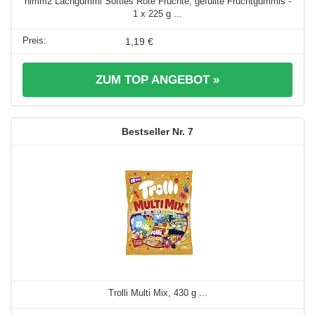
nimm2 Lachgummi Softies Rote Früchte, gefüllte Fruchtgummis -
1 x 225 g ...
1,19 €
ZUM TOP ANGEBOT »
7
Trolli Multi Mix, 430 g ...